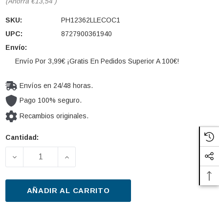
(Ahorra
€13,54
)
SKU:
PH12362LLECOC1
UPC:
8727900361940
Envío:
Envío Por 3,99€ ¡Gratis En Pedidos Superior A 100€!
Envíos en 24/48 horas.
Pago 100% seguro.
Recambios originales.
Cantidad:
Cantidad
actual de
DISMINUIR LA CANTIDAD DE LÁMPARA PHILIPS 1236
AUMENTAR LA CANTIDAD DE LÁMPARA 
existencias:
AÑADIR AL CARRITO