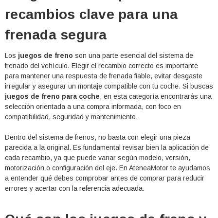
recambios clave para una
frenada segura
 TUDOR TB740 12V
Batería De Arranque TUDOR TA1000
12V 100Ah
Los
juegos de freno
son una parte esencial del sistema de
frenado del vehículo. Elegir el recambio correcto es importante
€275,29
€127,87
para mantener una respuesta de frenada fiable, evitar desgaste
irregular y asegurar un montaje compatible con tu coche. Si buscas
CARRITO
AÑADIR AL CARRITO
juegos de freno para coche
, en esta categoría encontrarás una
selección orientada a una compra informada, con foco en
compatibilidad, seguridad y mantenimiento.
Dentro del sistema de frenos, no basta con elegir una pieza
parecida a la original. Es fundamental revisar bien la aplicación de
cada recambio, ya que puede variar según modelo, versión,
motorización o configuración del eje. En AteneaMotor te ayudamos
a entender qué debes comprobar antes de comprar para reducir
errores y acertar con la referencia adecuada.