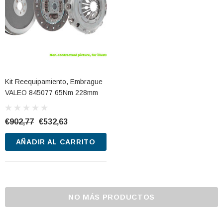
Kit Reequipamiento, Embrague
VALEO 845077 65Nm 228mm
€902,77
€532,63
AÑADIR AL CARRITO
 TUDOR TB740 12V
Batería De Arranque TUDOR TA1000
12V 100Ah
€275,29
€127,87
NO MÁS PRODUCTOS
CARRITO
AÑADIR AL CARRITO