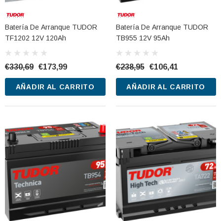
Batería De Arranque TUDOR
Batería De Arranque TUDOR
 TUDOR TB740 12V
Batería De Arranque TUDOR TA1000
TF1202 12V 120Ah
TB955 12V 95Ah
12V 100Ah
€330,69
€173,99
€238,95
€106,41
€275,29
€127,87
AÑADIR AL CARRITO
AÑADIR AL CARRITO
CARRITO
AÑADIR AL CARRITO