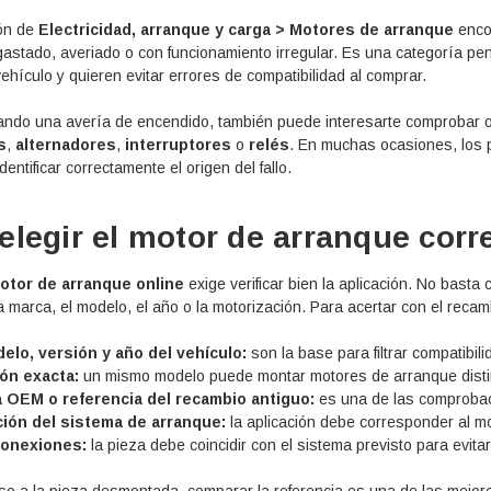
ón de
Electricidad, arranque y carga > Motores de arranque
encon
astado, averiado o con funcionamiento irregular. Es una categoría pe
ehículo y quieren evitar errores de compatibilidad al comprar.
sando una avería de encendido, también puede interesarte comprobar ot
s
,
alternadores
,
interruptores
o
relés
. En muchas ocasiones, los p
entificar correctamente el origen del fallo.
legir el motor de arranque corr
otor de arranque online
exige verificar bien la aplicación. No bast
a marca, el modelo, el año o la motorización. Para acertar con el recam
elo, versión y año del vehículo:
son la base para filtrar compatibil
ón exacta:
un mismo modelo puede montar motores de arranque distin
 OEM o referencia del recambio antiguo:
es una de las comprobac
ión del sistema de arranque:
la aplicación debe corresponder al mo
conexiones:
la pieza debe coincidir con el sistema previsto para evita
eso a la pieza desmontada, comparar la referencia es una de las mejor