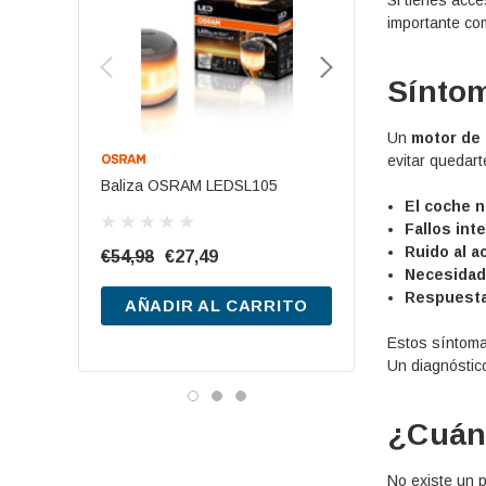
importante com
Síntom
Un
motor de 
evitar quedar
Baliza OSRAM LEDSL105
Batería De Arranqu
El coche n
TB740 12V 74Ah
Fallos int
Ruido al a
€54,98
€27,49
Necesidad
€199,76
€87,20
Respuesta
AÑADIR AL CARRITO
AÑADIR AL CA
Estos síntomas
Un diagnóstic
¿Cuánd
No existe un p