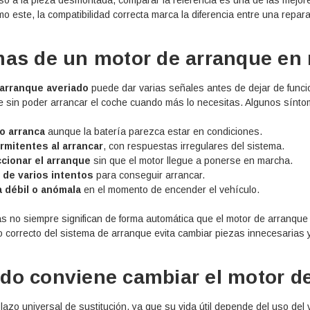
o este, la compatibilidad correcta marca la diferencia entre una repara
as de un motor de arranque en 
arranque averiado
puede dar varias señales antes de dejar de funci
te sin poder arrancar el coche cuando más lo necesitas. Algunos sínto
e TUDOR
Batería De Arranque TUDOR
o arranca
aunque la batería parezca estar en condiciones.
TA1000 12V 100Ah
ermitentes al arrancar
, con respuestas irregulares del sistema.
ccionar el arranque
sin que el motor llegue a ponerse en marcha.
 de varios intentos
para conseguir arrancar.
€275,29
€127,87
 débil o anómala
en el momento de encender el vehículo.
RRITO
AÑADIR AL CARRITO
 no siempre significan de forma automática que el motor de arranque s
o correcto del sistema de arranque evita cambiar piezas innecesarias
o conviene cambiar el motor d
lazo universal de sustitución, ya que su vida útil depende del uso del 