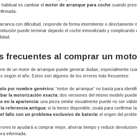
 habitual es cambiar el
motor de arranque para coche
cuando presen
nfirmada.
 arranca con dificultad, responde de forma intermitente o directamente
ustitución puede terminar dejando el coche inmovilizado y complicando
lidad.
s frecuentes al comprar un moto
ine de un motor de arranque puede generar dudas, especialmente cuand
es según el año. Estos son algunos de los errores más frecuentes:
olo por nombre genérico:
“motor de arranque” no basta para identifi
ar la motorización exacta:
dos versiones del mismo modelo pueden 
o en la apariencia:
una pieza similar visualmente puede no ser válida
 la referencia antigua:
si la tienes disponible, úsala para confirmar la
el fallo con un problema exclusivo de batería:
el origen del probl
rrores te ayudará a comprar mejor, ahorrar tiempo y reducir devolucione
ra informada.