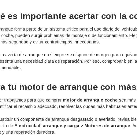
é es importante acertar con la c
ranque forma parte de un sistema crítico para el uso diario del vehícul
 coche, pueden surgir problemas de montaje o de funcionamiento. Elegi
más seguridad y evitar contratiempos innecesarios.
a avería de arranque no siempre se dispone de margen para equivoc
resenta una necesidad clara de reparación. Por eso, comprobar bien la
comendable.
a tu motor de arranque con más
or trabajamos para que comprar
motor de arranque coche
sea más s
ntificar el recambio adecuado, resolver las dudas más habituales antes d
ustituir un componente de arranque desgastado o averiado, revisa bien
oría de
Electricidad, arranque y carga > Motores de arranque
. A
e y una reparación duradera.