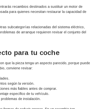
trarás recambios destinados a sustituir un motor de
nsada para quienes necesitan restaurar la capacidad de
ras subcategorías relacionadas del sistema eléctrico,
roblemas de arranque requieren revisar el conjunto del
ecto para tu coche
a con que la pieza tenga un aspecto parecido, porque puede
bio, conviene revisar:
idades.
tos según la versión.
iones más fiables antes de comprar.
ntaje específico de tu vehículo.
r problemas de instalación.
es formas de reducir errores. En un recambio tan