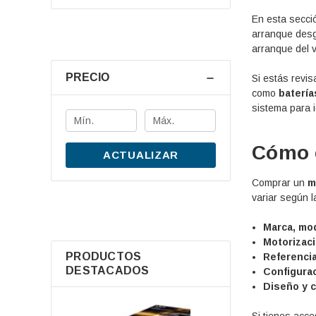
En esta secci
arranque desg
arranque del v
PRECIO
Si estás revi
como
batería
sistema para id
Cómo e
ACTUALIZAR
Comprar un
m
variar según l
Marca, mod
Motorizaci
PRODUCTOS
Referencia
DESTACADOS
Configurac
Diseño y 
Si tienes acc