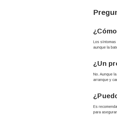
Pregun
¿Cómo 
Los síntomas m
aunque la bat
¿Un pr
No. Aunque la
arranque y ca
¿Puedo
Es recomendabl
para asegurar 