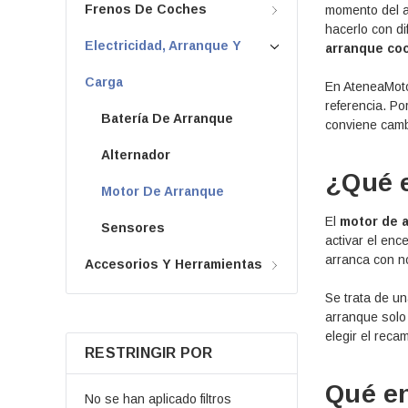
Frenos De Coches
momento del a
hacerlo con d
Electricidad, Arranque Y
arranque co
Carga
En AteneaMoto
referencia. P
Batería De Arranque
conviene camb
Alternador
¿Qué e
Motor De Arranque
El
motor de 
Sensores
activar el enc
arranca con no
Accesorios Y Herramientas
Se trata de u
arranque solo 
elegir el rec
RESTRINGIR POR
Qué en
No se han aplicado filtros