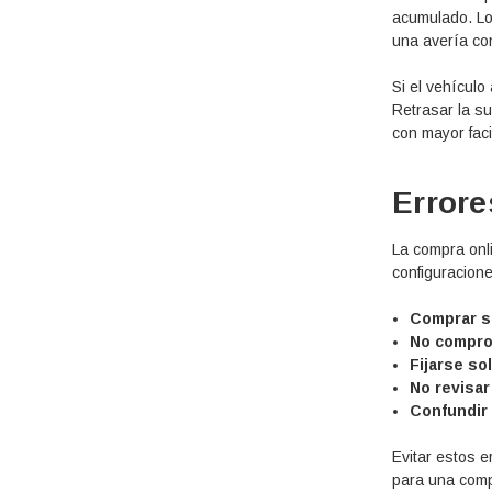
acumulado. Lo
una avería co
Si el vehículo
Retrasar la s
con mayor faci
Errore
La compra onl
configuracion
Comprar s
No comprob
Fijarse sol
No revisar
Confundir 
Evitar estos e
para una comp