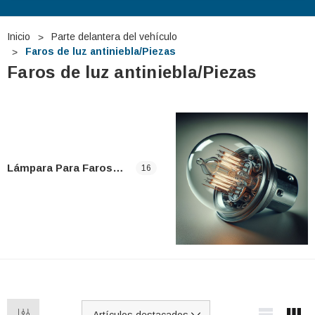
Inicio
Parte delantera del vehículo
Faros de luz antiniebla/Piezas
Faros de luz antiniebla/Piezas
Lámpara Para Faros De Luz Antiniebla
16
 TUDOR TB740 12V
Batería De Arranque TUDOR TA1000
12V 100Ah
€275,29
€127,87