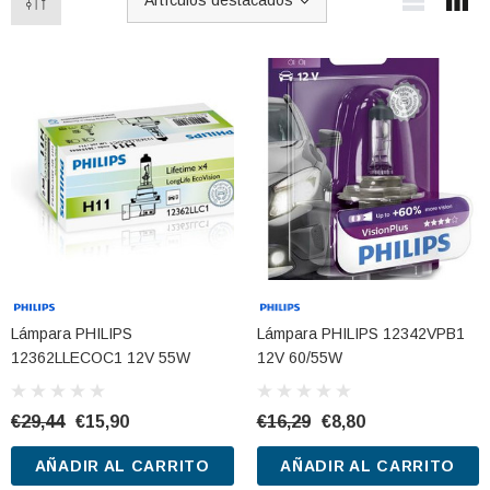
CARRITO
AÑADIR AL CARRITO
Lámpara PHILIPS
Lámpara PHILIPS 12342VPB1
12362LLECOC1 12V 55W
12V 60/55W
€29,44
€15,90
€16,29
€8,80
AÑADIR AL CARRITO
AÑADIR AL CARRITO