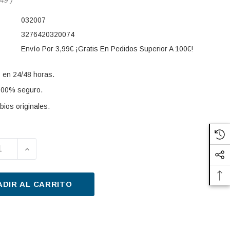
032007
3276420320074
Envío Por 3,99€ ¡Gratis En Pedidos Superior A 100€!
 en 24/48 horas.
100% seguro.
ios originales.
UIR LA CANTIDAD DE LÁMPARA, FARO ANTINIEBLA VALE
AUMENTAR LA CANTIDAD DE LÁMPARA, FARO ANTI
s:
ADIR AL CARRITO