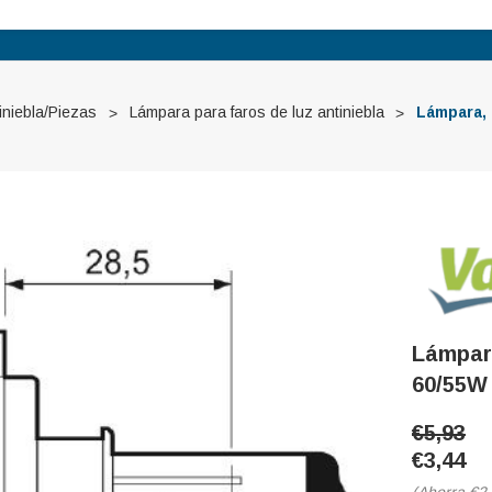
iniebla/Piezas
Lámpara para faros de luz antiniebla
Lámpara, 
Lámpar
60/55W
€5,93
€3,44
(Ahorra
€2