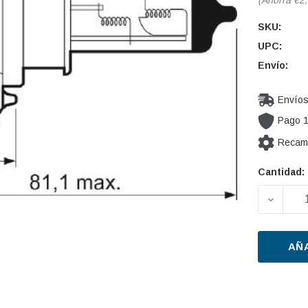
SKU:
UPC:
Envío:
Envíos
Pago 
Recamb
Cantidad:
Cantidad
actual de
DISMIN
existencia
AÑ