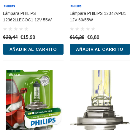
CARRITO
AÑADIR AL CARRITO
Lámpara PHILIPS
Lámpara PHILIPS 12342VPB1
12362LLECOC1 12V 55W
12V 60/55W
€29,44
€15,90
€16,29
€8,80
AÑADIR AL CARRITO
AÑADIR AL CARRITO