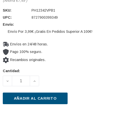
(Ahorra
€7,49
)
SKU:
PH12342VPB1
UPC:
8727900399349
Envío:
Envío Por 3,99€ ¡Gratis En Pedidos Superior A 100€!
Envíos en 24/48 horas.
Pago 100% seguro.
Recambios originales.
Cantidad:
Cantidad
actual de
DISMINUIR LA CANTIDAD DE LÁMPARA PHILIPS 12342
AUMENTAR LA CANTIDAD DE LÁMPARA P
existencias:
AÑADIR AL CARRITO