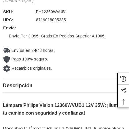
(Ahorra
€31,34
)
SKU:
PH12360WVUB1
UPC:
8719018005335
Envío:
Envío Por 3,99€ ¡Gratis En Pedidos Superior A 100€!
Envíos en 24/48 horas.
Pago 100% seguro.
Recambios originales.
Cantidad
Descripción
actual de
existencias:
Lámpara Philips Vision 12360WVUB1 12V 35W: ¡Ilumina
tu camino con seguridad y confianza!
Descubre la lámpara Philips 12360WVUB1, tu mejor aliado