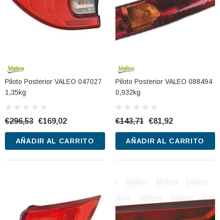
CARRITO
AÑADIR AL CARRITO
Piloto Posterior VALEO 047027
Piloto Posterior VALEO 088494
1,35kg
0,932kg
€296,53
€169,02
€143,71
€81,92
AÑADIR AL CARRITO
AÑADIR AL CARRITO