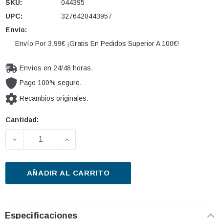
SKU:
044395
UPC:
3276420443957
Envío:
Envío Por 3,99€ ¡Gratis En Pedidos Superior A 100€!
Envíos en 24/48 horas.
Pago 100% seguro.
Recambios originales.
Cantidad:
Cantidad
actual de
DISMINUIR LA CANTIDAD DE PILOTO POSTERIOR VAL
AUMENTAR LA CANTIDAD DE PILOTO P
existencias:
AÑADIR AL CARRITO
Especificaciones