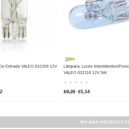
z De Entrada VALEO 032209 12V
Lámpara, Luces Intermitentes/posic
VALEO 032118 12V 5W
2
€9,20
€5,34
NO MÁS PRODUCTO
e TUDOR
Batería De Arranque TUDOR