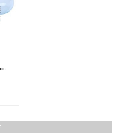
ión
S