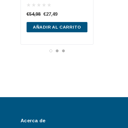
TB740 12V 74Ah
€54,98
€27,49
€199,76
€87,20
AÑADIR AL CARRITO
AÑADIR AL CA
Acerca de