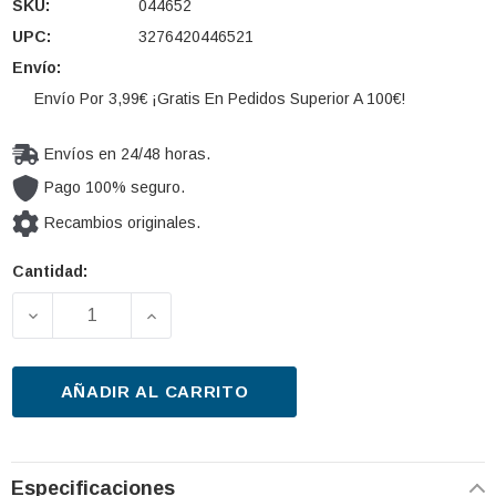
SKU:
044652
UPC:
3276420446521
Envío:
Envío Por 3,99€ ¡Gratis En Pedidos Superior A 100€!
Envíos en 24/48 horas.
Pago 100% seguro.
Recambios originales.
Cantidad:
Cantidad
actual de
DISMINUIR LA CANTIDAD DE LUZ DIURNA VALEO 044
AUMENTAR LA CANTIDAD DE LUZ DIURN
existencias:
AÑADIR AL CARRITO
Especificaciones