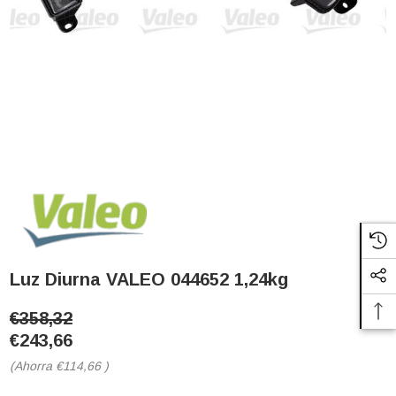
Luz Diurna VALEO 044652 1,24kg
€358,32
€243,66
(Ahorra
€114,66
)