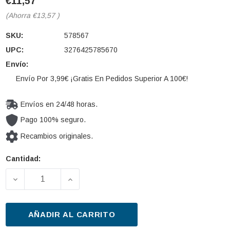
€11,57
(Ahorra
€13,57
)
SKU:
578567
UPC:
3276425785670
Envío:
Envío Por 3,99€ ¡Gratis En Pedidos Superior A 100€!
Envíos en 24/48 horas.
Pago 100% seguro.
Recambios originales.
Cantidad:
Cantidad
actual de
DISMINUIR LA CANTIDAD DE LIMPIAPARABRISAS VA
AUMENTAR LA CANTIDAD DE LIMPIAPA
existencias:
AÑADIR AL CARRITO