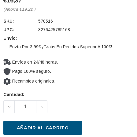
€16,37
(Ahorra
€19,22
)
SKU:
578516
UPC:
3276425785168
Envío:
Envío Por 3,99€ ¡Gratis En Pedidos Superior A 100€!
Envíos en 24/48 horas.
Pago 100% seguro.
Recambios originales.
Cantidad:
Cantidad
actual de
DISMINUIR LA CANTIDAD DE LIMPIAPARABRISAS VA
AUMENTAR LA CANTIDAD DE LIMPIAPA
existencias:
AÑADIR AL CARRITO