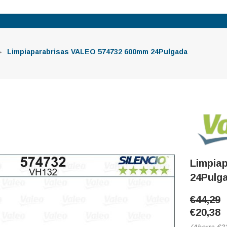
Limpiaparabrisas VALEO 574732 600mm 24Pulgada
Limpia
24Pulg
€44,29
€20,38
(Ahorra
€2