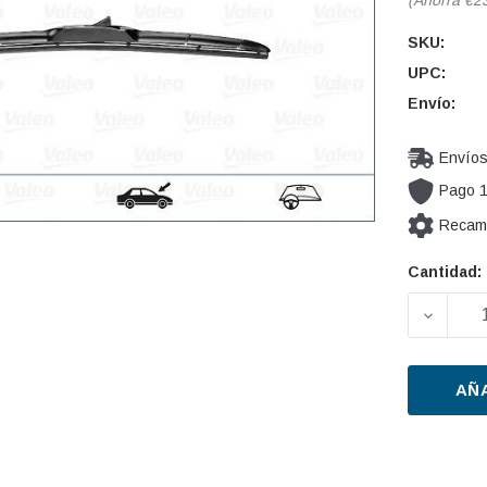
SKU:
UPC:
Envío:
Envíos
Pago 
Recamb
Cantidad:
Cantidad
actual de
DISMIN
existencia
AÑ