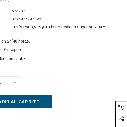
574732
3276425747326
Envío Por 3,99€ ¡Gratis En Pedidos Superior A 100€!
 en 24/48 horas.
100% seguro.
ios originales.
UIR LA CANTIDAD DE LIMPIAPARABRISAS VALEO 57473
AUMENTAR LA CANTIDAD DE LIMPIAPARABRISAS
s:
ADIR AL CARRITO