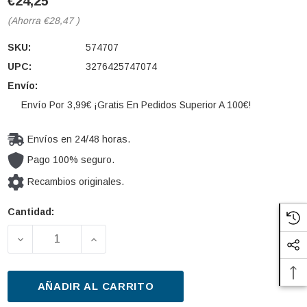
€24,25
(Ahorra
€28,47
)
SKU:
574707
UPC:
3276425747074
Envío:
Envío Por 3,99€ ¡Gratis En Pedidos Superior A 100€!
Envíos en 24/48 horas.
Pago 100% seguro.
Recambios originales.
Cantidad:
Cantidad
actual de
DISMINUIR LA CANTIDAD DE LIMPIAPARABRISAS VA
AUMENTAR LA CANTIDAD DE LIMPIAPA
existencias:
AÑADIR AL CARRITO