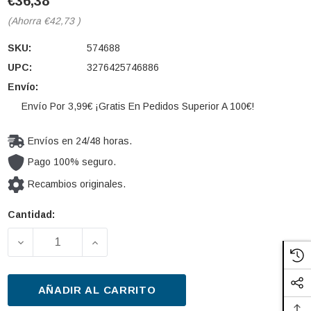
€36,38
(Ahorra
€42,73
)
SKU:
574688
UPC:
3276425746886
Envío:
Envío Por 3,99€ ¡Gratis En Pedidos Superior A 100€!
Envíos en 24/48 horas.
Pago 100% seguro.
Recambios originales.
Cantidad:
Cantidad
actual de
DISMINUIR LA CANTIDAD DE LIMPIAPARABRISAS VA
AUMENTAR LA CANTIDAD DE LIMPIAPA
existencias:
AÑADIR AL CARRITO