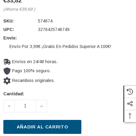
€33,82
(Ahorra
€39,69
)
SKU:
574674
UPC:
3276425746749
Envío:
Envío Por 3,99€ ¡Gratis En Pedidos Superior A 100€!
Envíos en 24/48 horas.
Pago 100% seguro.
Recambios originales.
Cantidad:
Cantidad
actual de
DISMINUIR LA CANTIDAD DE LIMPIAPARABRISAS VA
AUMENTAR LA CANTIDAD DE LIMPIAPA
existencias:
AÑADIR AL CARRITO