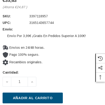
€35,63
(Ahorra
€24,87
)
SKU:
3397118957
UPC:
3165143657744
Envío:
Envío Por 3,99€ ¡Gratis En Pedidos Superior A 100€!
Envíos en 24/48 horas.
Pago 100% seguro.
Recambios originales.
Cantidad:
Cantidad
actual de
DISMINUIR LA CANTIDAD DE LIMPIAPARABRISAS BOS
AUMENTAR LA CANTIDAD DE LIMPIAPAR
existencias:
AÑADIR AL CARRITO