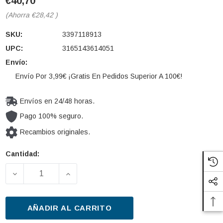
€40,70
(Ahorra
€28,42
)
SKU:
3397118913
UPC:
3165143614051
Envío:
Envío Por 3,99€ ¡Gratis En Pedidos Superior A 100€!
Envíos en 24/48 horas.
Pago 100% seguro.
Recambios originales.
Cantidad:
Cantidad
actual de
DISMINUIR LA CANTIDAD DE LIMPIAPARABRISAS BOS
AUMENTAR LA CANTIDAD DE LIMPIAPAR
existencias:
AÑADIR AL CARRITO