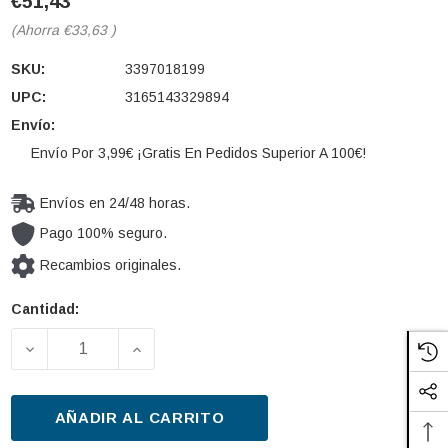
€51,43
(Ahorra
€33,63
)
SKU:
3397018199
UPC:
3165143329894
Envío:
Envío Por 3,99€ ¡Gratis En Pedidos Superior A 100€!
Envíos en 24/48 horas.
Pago 100% seguro.
Recambios originales.
Cantidad:
Cantidad
actual de
DISMINUIR LA CANTIDAD DE LIMPIAPARABRISAS BOSC
AUMENTAR LA CANTIDAD DE LIMPIAPAR
existencias:
AÑADIR AL CARRITO