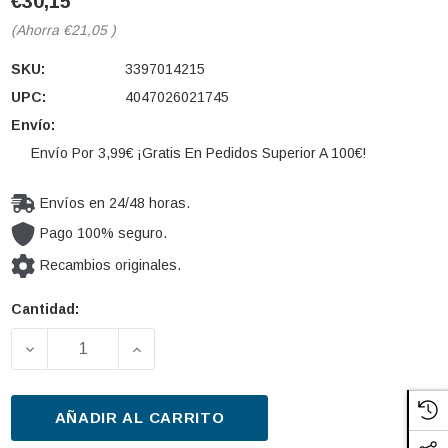
€30,15
(Ahorra
€21,05
)
SKU:
3397014215
UPC:
4047026021745
Envío:
Envío Por 3,99€ ¡Gratis En Pedidos Superior A 100€!
Envíos en 24/48 horas.
Pago 100% seguro.
Recambios originales.
Cantidad:
Cantidad
actual de
DISMINUIR LA CANTIDAD DE LIMPIAPARABRISAS BOS
AUMENTAR LA CANTIDAD DE LIMPIAPAR
existencias:
AÑADIR AL CARRITO