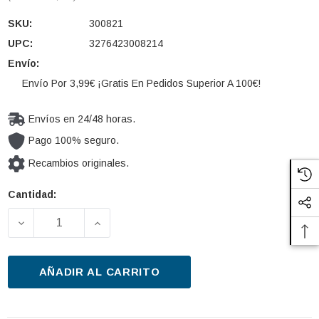
SKU:
300821
UPC:
3276423008214
Envío:
Envío Por 3,99€ ¡Gratis En Pedidos Superior A 100€!
Envíos en 24/48 horas.
Pago 100% seguro.
Recambios originales.
Cantidad:
Cantidad
actual de
DISMINUIR LA CANTIDAD DE KIT DE REPARACIÓN, 
AUMENTAR LA CANTIDAD DE KIT DE R
existencias:
AÑADIR AL CARRITO