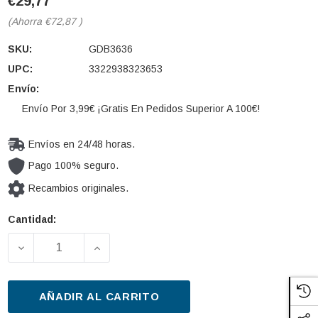
€29,77
(Ahorra
€72,87
)
SKU:
GDB3636
UPC:
3322938323653
Envío:
Envío Por 3,99€ ¡Gratis En Pedidos Superior A 100€!
Envíos en 24/48 horas.
Pago 100% seguro.
Recambios originales.
Cantidad:
Cantidad
actual de
DISMINUIR LA CANTIDAD DE JUEGO DE PASTILLAS 
AUMENTAR LA CANTIDAD DE JUEGO DE
existencias:
AÑADIR AL CARRITO