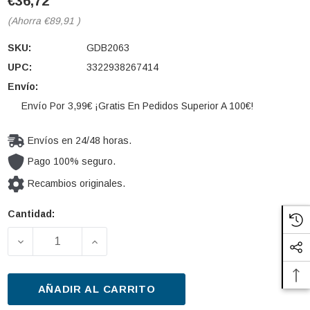
€36,72
(Ahorra
€89,91
)
SKU:
GDB2063
UPC:
3322938267414
Envío:
Envío Por 3,99€ ¡Gratis En Pedidos Superior A 100€!
Envíos en 24/48 horas.
Pago 100% seguro.
Recambios originales.
Cantidad:
Cantidad
actual de
DISMINUIR LA CANTIDAD DE JUEGO DE PASTILLAS 
AUMENTAR LA CANTIDAD DE JUEGO DE
existencias:
AÑADIR AL CARRITO