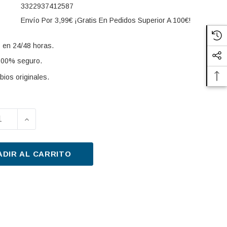
3322937412587
Envío Por 3,99€ ¡Gratis En Pedidos Superior A 100€!
 en 24/48 horas.
100% seguro.
ios originales.
UIR LA CANTIDAD DE JUEGO DE PASTILLAS DE FRENO 
AUMENTAR LA CANTIDAD DE JUEGO DE PASTILLA
s:
ADIR AL CARRITO