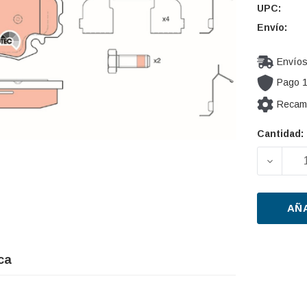
UPC:
Envío:
Envíos
Pago 
Recamb
Cantidad:
Cantidad
actual de
DISMIN
existencia
AÑ
ca