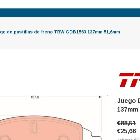
go de pastillas de freno TRW GDB1563 137mm 51,6mm
Juego 
137mm 
€88,51
€25,66
(Ahorra
€6