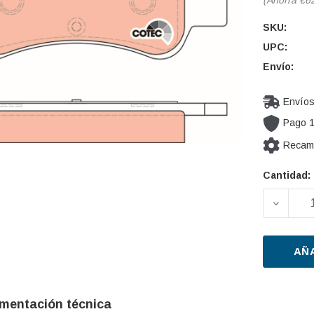
SKU:
UPC:
Envío:
Envíos
Pago 
Recamb
Cantidad:
Cantidad
actual de
DISMIN
existencia
AÑ
mentación técnica