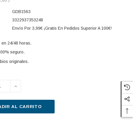
GDB1563
3322937353248
Envío Por 3,99€ ¡Gratis En Pedidos Superior A 100€!
 en 24/48 horas.
100% seguro.
ios originales.
UIR LA CANTIDAD DE JUEGO DE PASTILLAS DE FRENO 
AUMENTAR LA CANTIDAD DE JUEGO DE PASTILL
s:
ADIR AL CARRITO