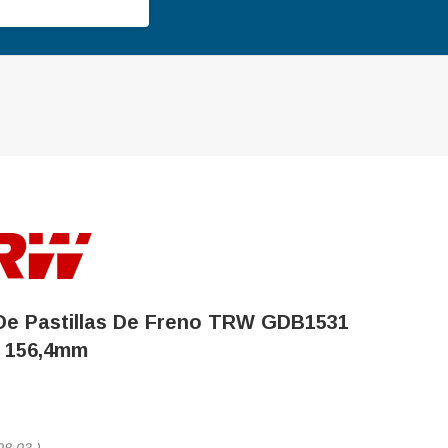
De Pastillas De Freno TRW GDB1531
 156,4mm
08,03
)