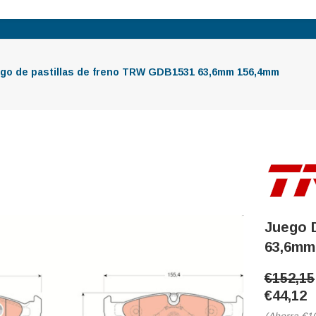
go de pastillas de freno TRW GDB1531 63,6mm 156,4mm
Juego 
63,6mm
€152,15
€44,12
(Ahorra
€1