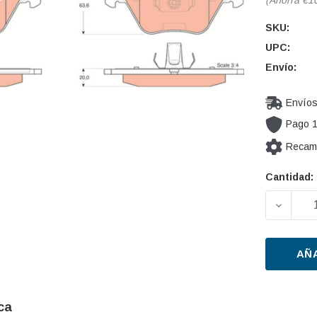
SKU:
UPC:
Envío:
Envíos
Pago 
Recamb
Cantidad:
Cantidad
actual de
DISMIN
existencia
AÑ
ca