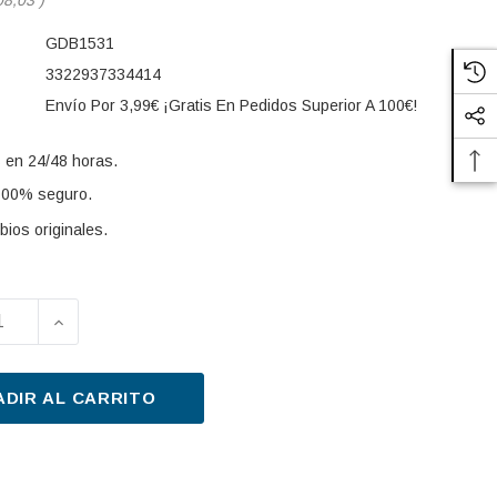
GDB1531
3322937334414
Envío Por 3,99€ ¡Gratis En Pedidos Superior A 100€!
 en 24/48 horas.
100% seguro.
ios originales.
UIR LA CANTIDAD DE JUEGO DE PASTILLAS DE FRENO 
AUMENTAR LA CANTIDAD DE JUEGO DE PASTILLA
s:
ADIR AL CARRITO