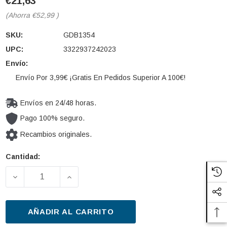
€21,63
(Ahorra
€52,99
)
SKU:
GDB1354
UPC:
3322937242023
Envío:
Envío Por 3,99€ ¡Gratis En Pedidos Superior A 100€!
Envíos en 24/48 horas.
Pago 100% seguro.
Recambios originales.
Cantidad:
Cantidad
actual de
DISMINUIR LA CANTIDAD DE JUEGO DE PASTILLAS 
AUMENTAR LA CANTIDAD DE JUEGO DE
existencias:
AÑADIR AL CARRITO