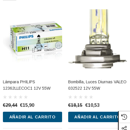
CARRITO
AÑADIR AL CARRITO
Lámpara PHILIPS
Bombilla, Luces Diurnas VALEO
12362LLECOC1 12V 55W
032522 12V 55W
€29,44
€15,90
€18,15
€10,53
AÑADIR AL CARRITO
AÑADIR AL CARRITO