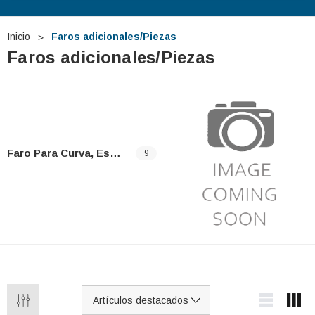
Inicio
Faros adicionales/Piezas
Faros adicionales/Piezas
Faro Para Curva, Estático/piezas
9
 TUDOR TB740 12V
Batería De Arranque TUDOR TA1000
12V 100Ah
€275,29
€127,87