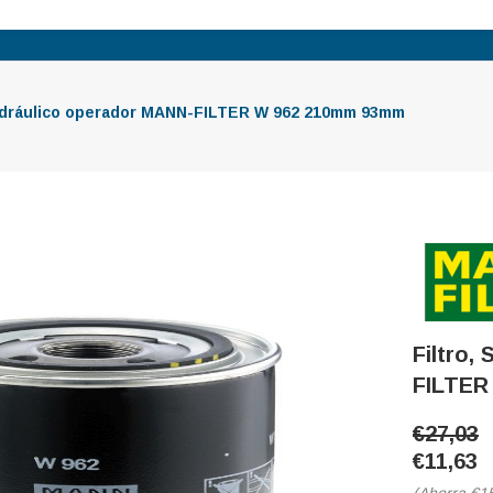
hidráulico operador MANN-FILTER W 962 210mm 93mm
Filtro,
FILTER
€27,03
€11,63
(Ahorra
€1