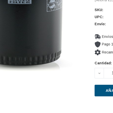
SKU:
UPC:
Envío:
Envíos
Pago 
Recamb
Cantidad:
Cantidad
actual de
DISMIN
existencia
AÑ