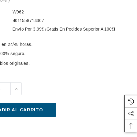
W962
4011558714307
Envío Por 3,99€ ¡Gratis En Pedidos Superior A 100€!
 en 24/48 horas.
100% seguro.
ios originales.
UIR LA CANTIDAD DE FILTRO, SISTEMA HIDRÁULICO O
AUMENTAR LA CANTIDAD DE FILTRO, SISTEMA H
s:
ADIR AL CARRITO