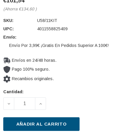
€101,54
(Ahorra
€134,60
)
SKU:
U58/11KIT
UPC:
4011558825409
Envío:
Envío Por 3,99€ ¡Gratis En Pedidos Superior A 100€!
Envíos en 24/48 horas.
Pago 100% seguro.
Recambios originales.
Cantidad:
Cantidad
actual de
DISMINUIR LA CANTIDAD DE FILTRO, SOLUCIÓN DE 
AUMENTAR LA CANTIDAD DE FILTRO, S
existencias:
AÑADIR AL CARRITO