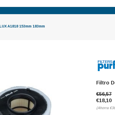
RFLUX A1818 153mm 183mm
Filtro
€56,57
€18,10
(Ahorra
€3