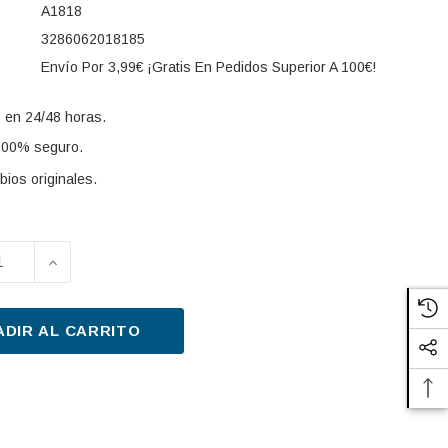
A1818
3286062018185
Envío Por 3,99€ ¡Gratis En Pedidos Superior A 100€!
 en 24/48 horas.
100% seguro.
ios originales.
UIR LA CANTIDAD DE FILTRO DE AIRE PURFLUX A1818 
AUMENTAR LA CANTIDAD DE FILTRO DE AIRE PU
s:
ADIR AL CARRITO