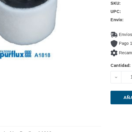
SKU:
UPC:
Envío:
Envíos
Pago 
Recamb
Cantidad:
Cantidad
actual de
DISMIN
existencia
AÑ