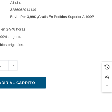
A1414
3286062014149
Envío Por 3,99€ ¡Gratis En Pedidos Superior A 100€!
 en 24/48 horas.
100% seguro.
ios originales.
UIR LA CANTIDAD DE FILTRO DE AIRE PURFLUX A1414 
AUMENTAR LA CANTIDAD DE FILTRO DE AIRE PU
s:
ADIR AL CARRITO