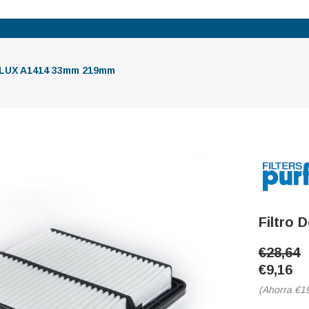
RFLUX A1414 33mm 219mm
Filtro
€28,64
€9,16
(Ahorra
€1