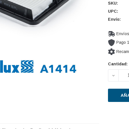
SKU:
UPC:
Envío:
Envíos
Pago 
Recamb
Cantidad:
Cantidad
actual de
DISMIN
existencia
AÑ