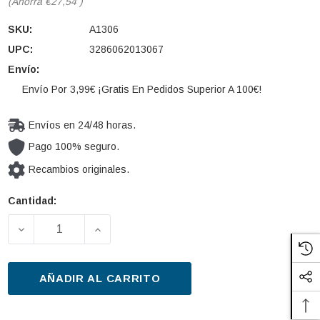
(Ahorra
€27,54
)
SKU:
A1306
UPC:
3286062013067
Envío:
Envío Por 3,99€ ¡Gratis En Pedidos Superior A 100€!
Envíos en 24/48 horas.
Pago 100% seguro.
Recambios originales.
Cantidad:
Cantidad
actual de
DISMINUIR LA CANTIDAD DE FILTRO DE AIRE PURFL
AUMENTAR LA CANTIDAD DE FILTRO D
existencias:
AÑADIR AL CARRITO