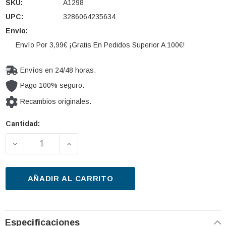
SKU:
A1298
UPC:
3286064235634
Envío:
Envío Por 3,99€ ¡Gratis En Pedidos Superior A 100€!
Envíos en 24/48 horas.
Pago 100% seguro.
Recambios originales.
Cantidad:
Cantidad
actual de
DISMINUIR LA CANTIDAD DE FILTRO DE AIRE PURFL
AUMENTAR LA CANTIDAD DE FILTRO D
existencias:
AÑADIR AL CARRITO
Especificaciones