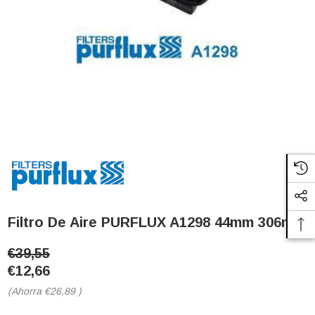
Filtro De Aire PURFLUX A1298 44mm 306mm
€39,55
€12,66
(Ahorra
€26,89
)