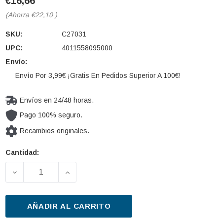
€16,66
(Ahorra
€22,10
)
SKU:
C27031
UPC:
4011558095000
Envío:
Envío Por 3,99€ ¡Gratis En Pedidos Superior A 100€!
Envíos en 24/48 horas.
Pago 100% seguro.
Recambios originales.
Cantidad:
Cantidad
actual de
DISMINUIR LA CANTIDAD DE FILTRO DE AIRE MANN-F
AUMENTAR LA CANTIDAD DE FILTRO DE
existencias:
AÑADIR AL CARRITO