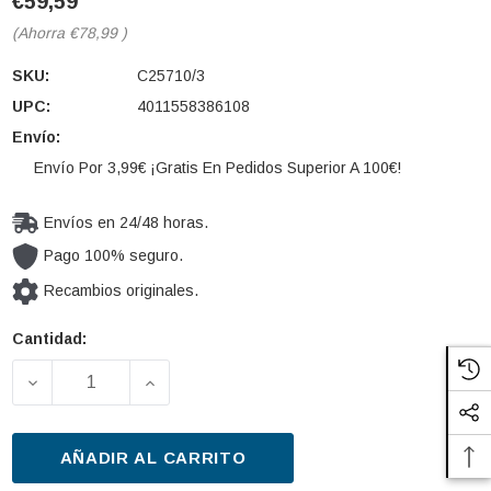
€59,59
(Ahorra
€78,99
)
SKU:
C25710/3
UPC:
4011558386108
Envío:
Envío Por 3,99€ ¡Gratis En Pedidos Superior A 100€!
Envíos en 24/48 horas.
Pago 100% seguro.
Recambios originales.
Cantidad:
Cantidad
actual de
DISMINUIR LA CANTIDAD DE FILTRO DE AIRE MANN-F
AUMENTAR LA CANTIDAD DE FILTRO DE
existencias:
AÑADIR AL CARRITO