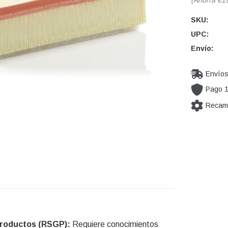
SKU:
UPC:
Envío:
Envíos
Pago 
Recamb
Cantidad
actual de
existencia
Productos (RSGP):
Requiere conocimientos