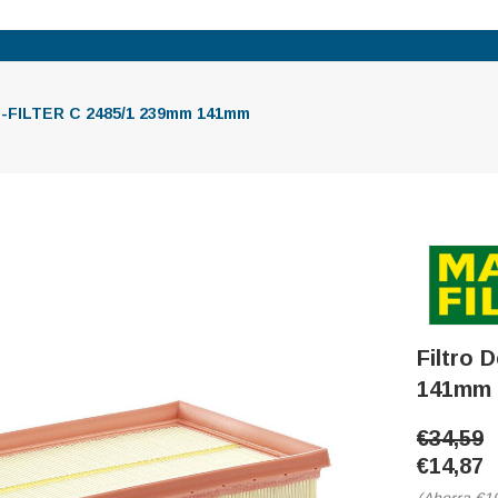
NN-FILTER C 2485/1 239mm 141mm
Filtro
141mm
€34,59
€14,87
(Ahorra
€1