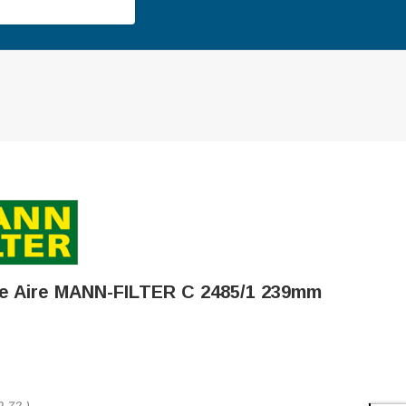
 De Aire MANN-FILTER C 2485/1 239mm
9,72
)