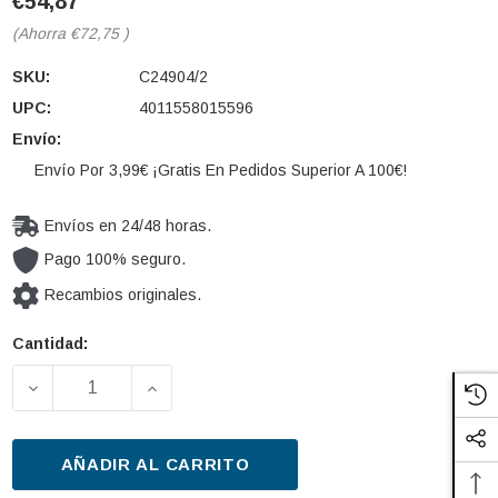
€54,87
(Ahorra
€72,75
)
SKU:
C24904/2
UPC:
4011558015596
Envío:
Envío Por 3,99€ ¡Gratis En Pedidos Superior A 100€!
Envíos en 24/48 horas.
Pago 100% seguro.
Recambios originales.
Cantidad:
Cantidad
actual de
DISMINUIR LA CANTIDAD DE FILTRO DE AIRE MANN-F
AUMENTAR LA CANTIDAD DE FILTRO DE
existencias:
AÑADIR AL CARRITO