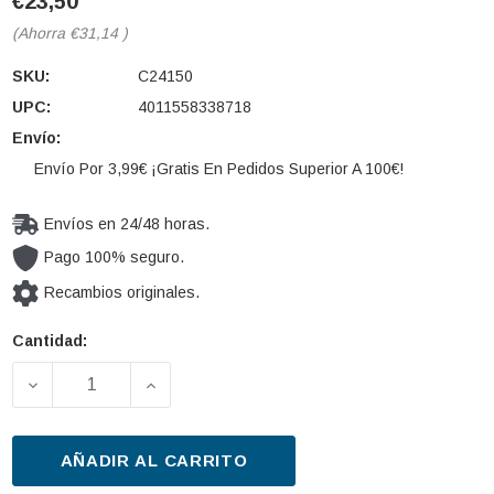
€23,50
(Ahorra
€31,14
)
SKU:
C24150
UPC:
4011558338718
Envío:
Envío Por 3,99€ ¡Gratis En Pedidos Superior A 100€!
Envíos en 24/48 horas.
Pago 100% seguro.
Recambios originales.
Cantidad:
Cantidad
actual de
DISMINUIR LA CANTIDAD DE FILTRO DE AIRE MANN-F
AUMENTAR LA CANTIDAD DE FILTRO DE
existencias:
AÑADIR AL CARRITO