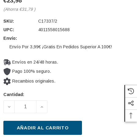
€23,98
(Ahorra
€31,79
)
SKU:
C17337/2
UPC:
4011558015688
Envío:
Envío Por 3,99€ ¡Gratis En Pedidos Superior A 100€!
Envíos en 24/48 horas.
Pago 100% seguro.
Recambios originales.
Cantidad:
Cantidad
actual de
DISMINUIR LA CANTIDAD DE FILTRO DE AIRE MANN-F
AUMENTAR LA CANTIDAD DE FILTRO DE
existencias:
AÑADIR AL CARRITO