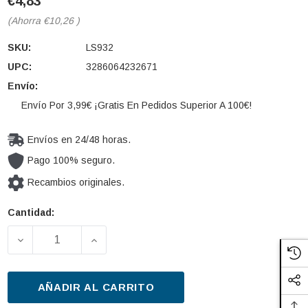
€4,83
(Ahorra
€10,26
)
SKU:
LS932
UPC:
3286064232671
Envío:
Envío Por 3,99€ ¡Gratis En Pedidos Superior A 100€!
Envíos en 24/48 horas.
Pago 100% seguro.
Recambios originales.
Cantidad:
Cantidad
actual de
DISMINUIR LA CANTIDAD DE FILTRO DE ACEITE PU
AUMENTAR LA CANTIDAD DE FILTRO D
existencias:
AÑADIR AL CARRITO