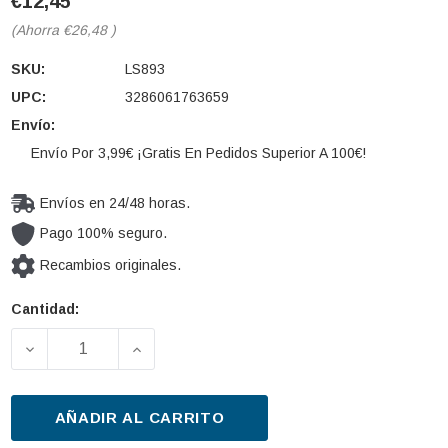
€12,45
(Ahorra
€26,48
)
SKU:
LS893
UPC:
3286061763659
Envío:
Envío Por 3,99€ ¡Gratis En Pedidos Superior A 100€!
Envíos en 24/48 horas.
Pago 100% seguro.
Recambios originales.
Cantidad:
Cantidad
actual de
DISMINUIR LA CANTIDAD DE FILTRO DE ACEITE PU
AUMENTAR LA CANTIDAD DE FILTRO D
existencias:
AÑADIR AL CARRITO