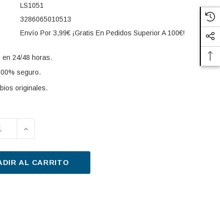
LS1051
3286065010513
Envío Por 3,99€ ¡Gratis En Pedidos Superior A 100€!
 en 24/48 horas.
100% seguro.
ios originales.
UIR LA CANTIDAD DE FILTRO DE ACEITE PURFLUX LS1
AUMENTAR LA CANTIDAD DE FILTRO DE ACEITE 
s:
ADIR AL CARRITO