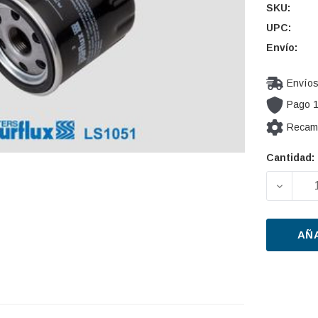
SKU:
UPC:
Envío:
Envíos
Pago 
Recamb
Cantidad:
Cantidad
actual de
DISMIN
existencia
AÑ