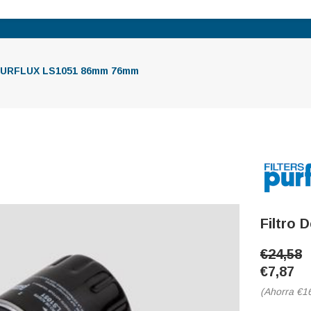
e PURFLUX LS1051 86mm 76mm
Filtro
€24,58
€7,87
(Ahorra
€1