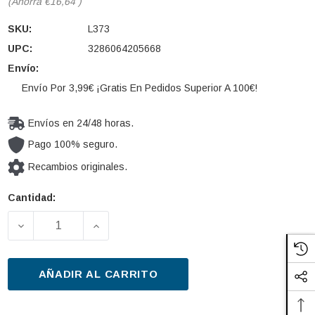
(Ahorra
€16,64
)
SKU:
L373
UPC:
3286064205668
Envío:
Envío Por 3,99€ ¡Gratis En Pedidos Superior A 100€!
Envíos en 24/48 horas.
Pago 100% seguro.
Recambios originales.
Cantidad:
Cantidad
actual de
DISMINUIR LA CANTIDAD DE FILTRO DE ACEITE PU
AUMENTAR LA CANTIDAD DE FILTRO D
existencias:
AÑADIR AL CARRITO