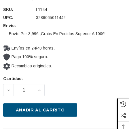
SKU:
L1144
UPC:
3286065011442
Envío:
Envío Por 3,99€ ¡Gratis En Pedidos Superior A 100€!
Envíos en 24/48 horas.
Pago 100% seguro.
Recambios originales.
Cantidad:
Cantidad
actual de
DISMINUIR LA CANTIDAD DE FILTRO DE ACEITE PUR
AUMENTAR LA CANTIDAD DE FILTRO D
existencias:
AÑADIR AL CARRITO