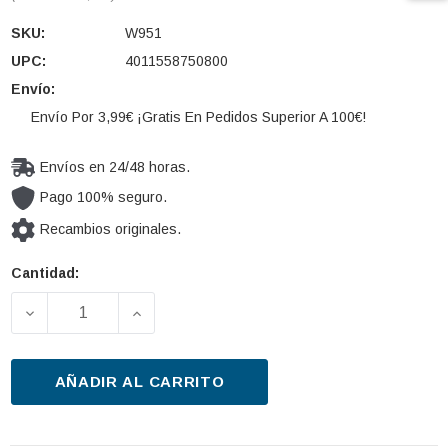
SKU:
W951
UPC:
4011558750800
Envío:
Envío Por 3,99€ ¡Gratis En Pedidos Superior A 100€!
Envíos en 24/48 horas.
Pago 100% seguro.
Recambios originales.
Cantidad:
Cantidad
actual de
DISMINUIR LA CANTIDAD DE FILTRO DE ACEITE MAN
AUMENTAR LA CANTIDAD DE FILTRO D
existencias:
AÑADIR AL CARRITO