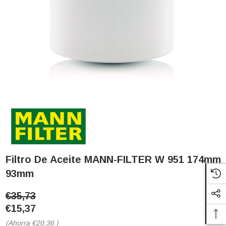
Filtro De Aceite MANN-FILTER W 951 174mm
93mm
€35,73
€15,37
(Ahorra
€20,36
)